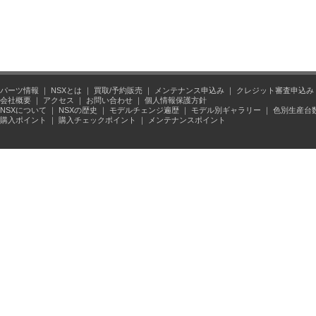
パーツ情報
｜
NSXとは
｜
買取/予約販売
｜
メンテナンス申込み
｜
クレジット審査申込み
会社概要
｜
アクセス
｜
お問い合わせ
｜
個人情報保護方針
NSXについて
｜
NSXの歴史
｜
モデルチェンジ遍歴
｜
モデル別ギャラリー
｜
色別生産台
購入ポイント
｜
購入チェックポイント
｜
メンテナンスポイント