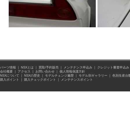
パーツ情報
｜
NSXとは
｜
買取/予約販売
｜
メンテナンス申込み
｜
クレジット審査申込み
会社概要
｜
アクセス
｜
お問い合わせ
｜
個人情報保護方針
NSXについて
｜
NSXの歴史
｜
モデルチェンジ遍歴
｜
モデル別ギャラリー
｜
色別生産台
購入ポイント
｜
購入チェックポイント
｜
メンテナンスポイント